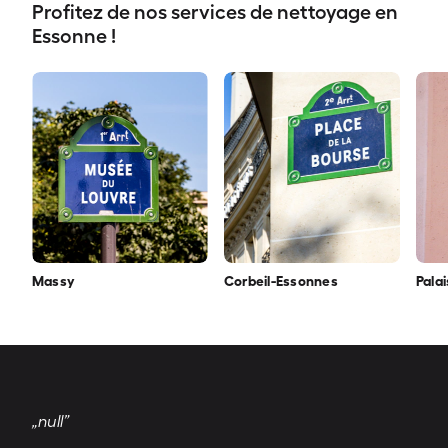
Profitez de nos services de nettoyage en
Essonne !
Massy
Corbeil-Essonnes
Pala
„null”