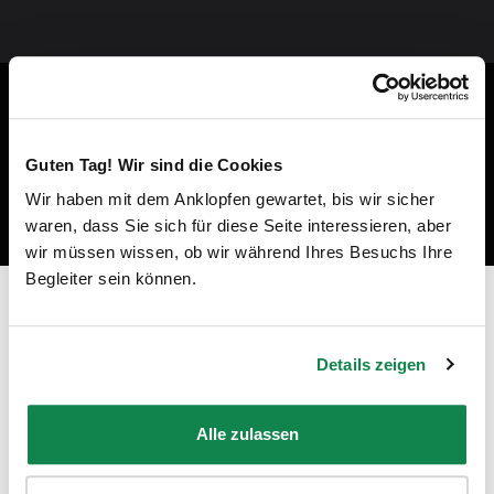
Guten Tag! Wir sind die Cookies
Wir haben mit dem Anklopfen gewartet, bis wir sicher
waren, dass Sie sich für diese Seite interessieren, aber
wir müssen wissen, ob wir während Ihres Besuchs Ihre
Begleiter sein können.
Prêt à devenir un professionnel du
nettoyage à Bondoufle ?
Details zeigen
"En tant qu'employée Batmaid, je peux travailler avec des
clients privés ou pour des ménages de fin de bail, dans les
Alle zulassen
régions et aux moments de mon choix !"