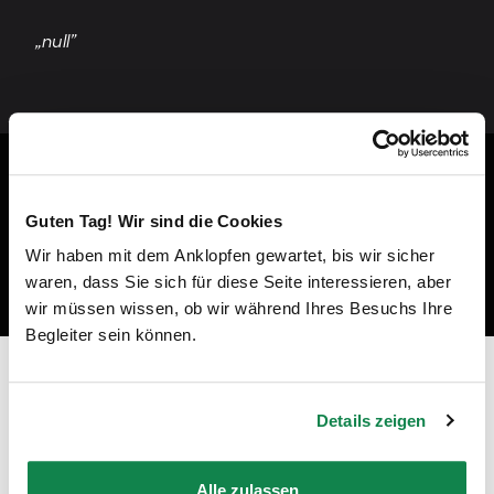
„null”
Guten Tag! Wir sind die Cookies
Wir haben mit dem Anklopfen gewartet, bis wir sicher
waren, dass Sie sich für diese Seite interessieren, aber
wir müssen wissen, ob wir während Ihres Besuchs Ihre
Begleiter sein können.
Prêt à devenir un professionnel du
nettoyage à Boussy-Saint-Antoine ?
Details zeigen
"En tant qu'employée Batmaid, je peux travailler avec des
clients privés ou pour des ménages de fin de bail, dans les
Alle zulassen