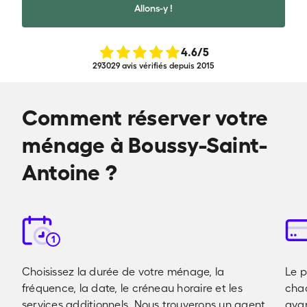
Allons-y !
4.6
/5
293029 avis vérifiés depuis 2015
Comment réserver votre
ménage à Boussy-Saint-
Antoine ?
1
Choisissez la durée de votre ménage, la
Le p
fréquence, la date, le créneau horaire et les
cha
services additionnels. Nous trouverons un agent
avan