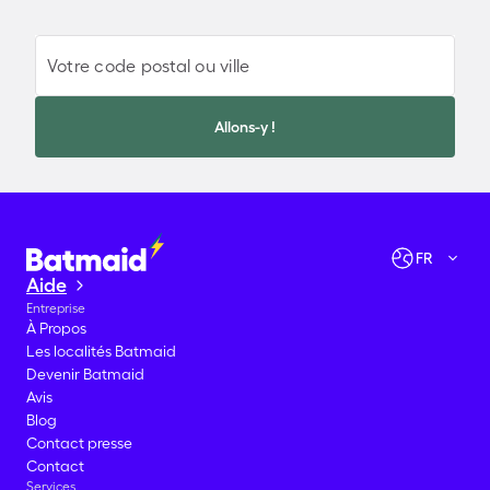
Votre code postal ou ville
Allons-y !
Vérifier les disponibilités
Allons-y !
FR
Aide
Entreprise
À Propos
Les localités Batmaid
Devenir Batmaid
Avis
Blog
Contact presse
Contact
Services