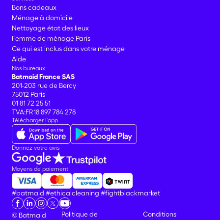
Bons cadeaux
Ménage à domicile
Nettoyage état des lieux
Femme de ménage Paris
Ce qui est inclus dans votre ménage
Aide
Nos bureaux
Batmaid France SAS
201-203 rue de Bercy
75012 Paris
01 81 72 25 51
TVA:FR18 897 784 278
Télécharger l'app
Donnez votre avis
Moyens de paiement
#batmaid
#ethicalcleaning
#fightblackmarket
Politique de
Conditions
© Batmaid