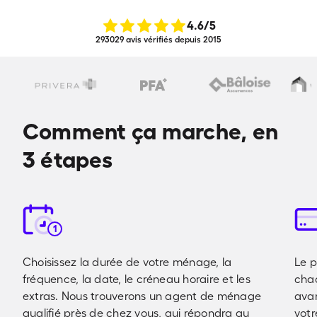
4.6
/5
293029 avis vérifiés depuis 2015
Comment ça marche, en
3 étapes
1
Choisissez la durée de votre ménage, la
Le p
fréquence, la date, le créneau horaire et les
cha
extras. Nous trouverons un agent de ménage
avan
qualifié près de chez vous, qui répondra au
votr