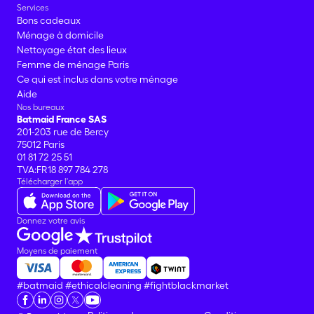
Services
Bons cadeaux
Ménage à domicile
Nettoyage état des lieux
Femme de ménage Paris
Ce qui est inclus dans votre ménage
Aide
Nos bureaux
Batmaid France SAS
201-203 rue de Bercy
75012 Paris
01 81 72 25 51
TVA:FR18 897 784 278
Télécharger l'app
Donnez votre avis
Moyens de paiement
#batmaid
#ethicalcleaning
#fightblackmarket