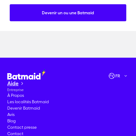
Devenir un ou une Batmaid
Vérifier les disponibilités
Allons-y !
FR
Aide
Entreprise
À Propos
Les localités Batmaid
Devenir Batmaid
Avis
Blog
Contact presse
Contact