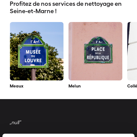
Profitez de nos services de nettoyage en
Seine-et-Marne !
Meaux
Melun
Coll
„null”