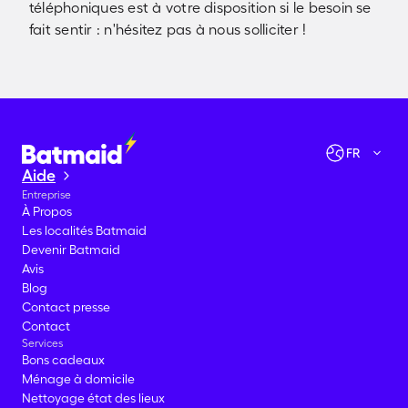
téléphoniques est à votre disposition si le besoin se
fait sentir : n'hésitez pas à nous solliciter !
Vérifier les disponibilités
Allons-y !
FR
Aide
Entreprise
À Propos
Les localités Batmaid
Devenir Batmaid
Avis
Blog
Contact presse
Contact
Services
Bons cadeaux
Ménage à domicile
Nettoyage état des lieux