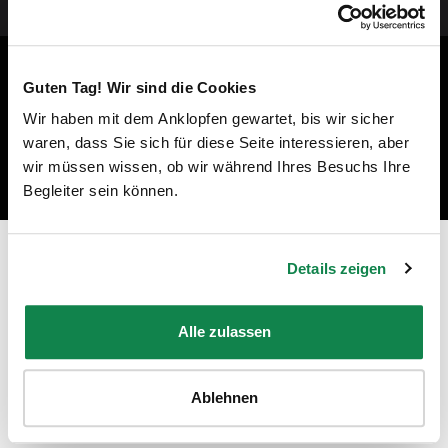
Guten Tag! Wir sind die Cookies
Wir haben mit dem Anklopfen gewartet, bis wir sicher
waren, dass Sie sich für diese Seite interessieren, aber
wir müssen wissen, ob wir während Ihres Besuchs Ihre
Begleiter sein können.
Prêt à devenir un professionnel du
Details zeigen
nettoyage à Chessy ?
Alle zulassen
"En tant qu'employée Batmaid, je peux travailler avec des
clients privés ou pour des ménages de fin de bail, dans les
régions et aux moments de mon choix !"
Ablehnen
Julia DS
-
Professionnelle du ménage chez Batmaid