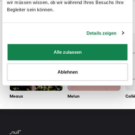
wir müssen wissen, ob wir während Ihres Besuchs Ihre
Begleiter sein können.
Profitez de nos services en Seine-et-
Marne !
Details zeigen
Alle zulassen
Ablehnen
Meaux
Melun
Coll
„null”