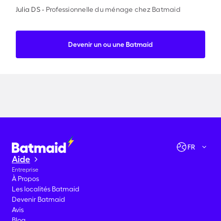
Julia DS
-
Professionnelle du ménage chez Batmaid
Devenir un ou une Batmaid
Vérifier les disponibilités
Allons-y !
FR
Aide
Entreprise
À Propos
Les localités Batmaid
Devenir Batmaid
Avis
Blog