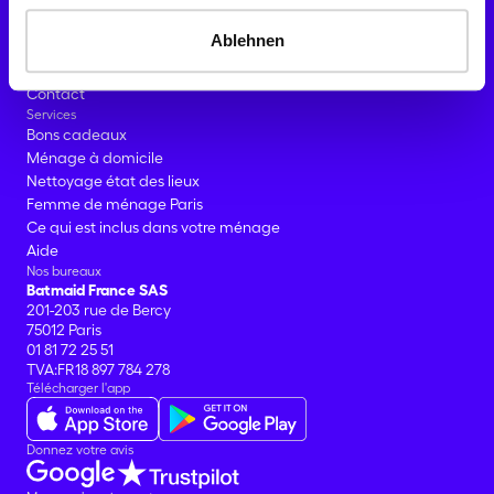
Devenir Batmaid
Avis
Ablehnen
Blog
Contact presse
Contact
Services
Bons cadeaux
Ménage à domicile
Nettoyage état des lieux
Femme de ménage Paris
Ce qui est inclus dans votre ménage
Aide
Nos bureaux
Batmaid France SAS
201-203 rue de Bercy
75012 Paris
01 81 72 25 51
TVA:FR18 897 784 278
Télécharger l'app
Donnez votre avis