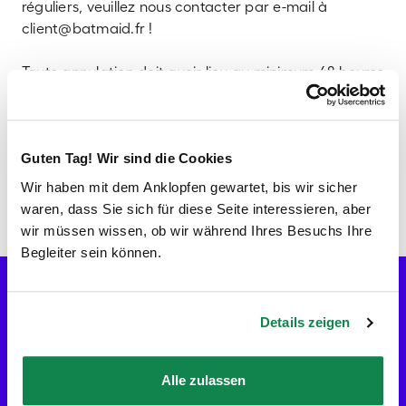
réguliers, veuillez nous contacter par e-mail à
client@batmaid.fr !
Toute annulation doit avoir lieu au minimum 48 heures
avant l’exécution du ménage en question pour éviter
des frais d’annulation.
Pour plus de détails, veuillez consulter nos
''Conditions
Guten Tag! Wir sind die Cookies
d’annulation''
.
Wir haben mit dem Anklopfen gewartet, bis wir sicher
waren, dass Sie sich für diese Seite interessieren, aber
wir müssen wissen, ob wir während Ihres Besuchs Ihre
Begleiter sein können.
Vérifier les disponibilités
Allons-y !
FR
Details zeigen
Aide
Entreprise
À Propos
Alle zulassen
Les localités Batmaid