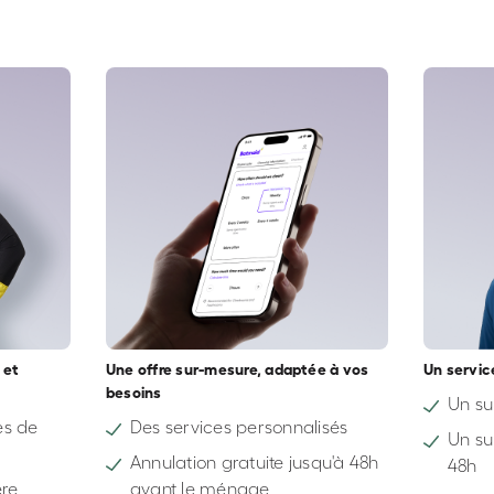
 et
Une offre sur-mesure, adaptée à vos
Un servic
besoins
Un su
s de
Des services personnalisés
Un su
Annulation gratuite jusqu'à 48h
48h
ère
avant le ménage