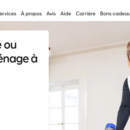
ervices
À propos
Avis
Aide
Carrière
Bons cadea
 ou
énage à