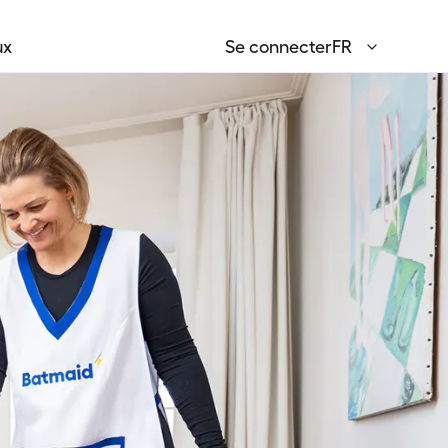
ux
Se connecter
FR
English
EN
Français
FR