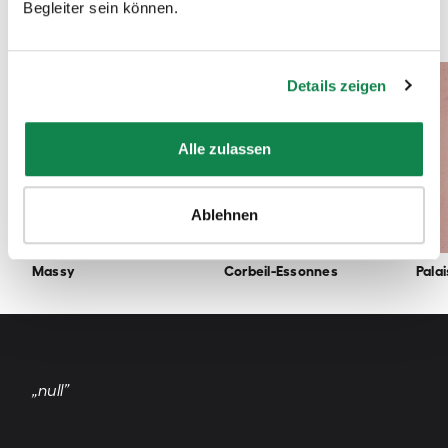
Begleiter sein können.
Profitez de nos services en Essonne !
Details zeigen
Alle zulassen
Ablehnen
Massy
Corbeil-Essonnes
Pala
„null”