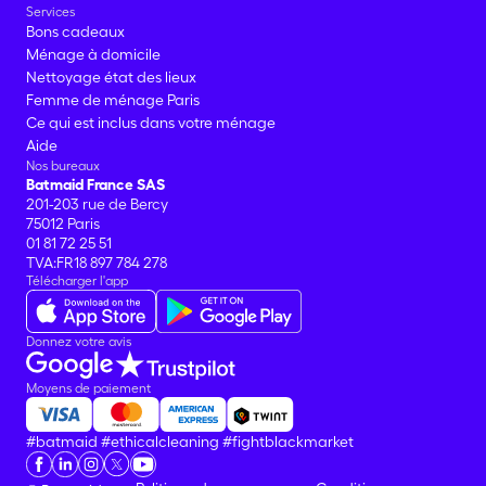
Services
Bons cadeaux
Ménage à domicile
Nettoyage état des lieux
Femme de ménage Paris
Ce qui est inclus dans votre ménage
Aide
Nos bureaux
Batmaid France SAS
201-203 rue de Bercy
75012 Paris
01 81 72 25 51
TVA:FR18 897 784 278
Télécharger l'app
Donnez votre avis
Moyens de paiement
#batmaid
#ethicalcleaning
#fightblackmarket