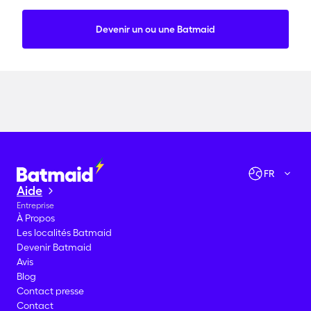
Devenir un ou une Batmaid
Vérifier les disponibilités
Allons-y !
FR
Aide
Entreprise
À Propos
Les localités Batmaid
Devenir Batmaid
Avis
Blog
Contact presse
Contact