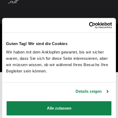
„null”
Guten Tag! Wir sind die Cookies
Wir haben mit dem Anklopfen gewartet, bis wir sicher
waren, dass Sie sich für diese Seite interessieren, aber
wir müssen wissen, ob wir während Ihres Besuchs Ihre
Begleiter sein können.
Prêt à devenir un professionnel du
nettoyage à Ermont ?
Details zeigen
"En tant qu'employée Batmaid, je peux travailler avec des
clients privés ou pour des ménages de fin de bail, dans les
Alle zulassen
régions et aux moments de mon choix !"