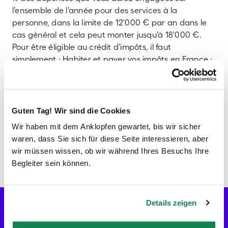
l’ensemble de l’année pour des services à la
personne, dans la limite de 12'000 € par an dans le
cas général et cela peut monter jusqu’à 18'000 €.
Pour être éligible au crédit d’impôts, il faut
simplement : Habiter et payer vos impôts en France ;
Que les prestations de service à la personne aient
lieu à votre domicile, qu’il s’agisse de votre résidence
principale ou secondaire ; Que vous soyez à la fois le
payeur et le bénéficiaire des prestations en question.
Guten Tag! Wir sind die Cookies
Nous restons à votre disposition par téléphone au
Wir haben mit dem Anklopfen gewartet, bis wir sicher
+33(0)1 81 72 25 51 ou par mail à client@batmaid.fr
waren, dass Sie sich für diese Seite interessieren, aber
pour répondre à vos questions.
wir müssen wissen, ob wir während Ihres Besuchs Ihre
Begleiter sein können.
Vérifier les disponibilités
Allons-y !
Details zeigen
FR