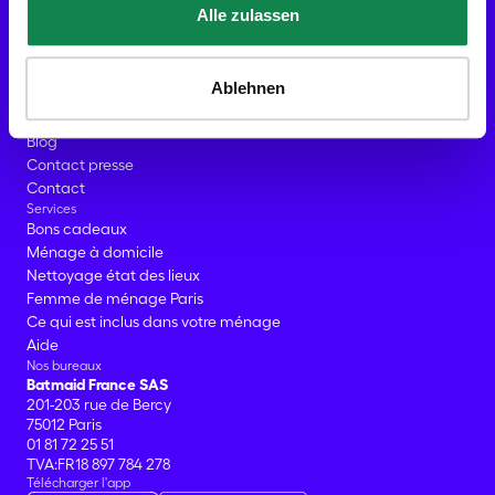
Aide
Alle zulassen
Entreprise
À Propos
Les localités Batmaid
Ablehnen
Devenir Batmaid
Avis
Blog
Contact presse
Contact
Services
Bons cadeaux
Ménage à domicile
Nettoyage état des lieux
Femme de ménage Paris
Ce qui est inclus dans votre ménage
Aide
Nos bureaux
Batmaid France SAS
201-203 rue de Bercy
75012 Paris
01 81 72 25 51
TVA:FR18 897 784 278
Télécharger l'app