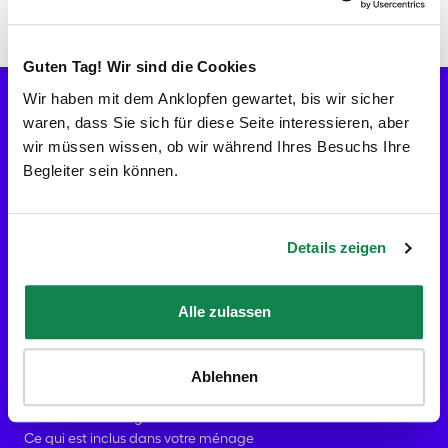
Guten Tag! Wir sind die Cookies
Vérifier les disponibilités
Allons-y !
Wir haben mit dem Anklopfen gewartet, bis wir sicher
waren, dass Sie sich für diese Seite interessieren, aber
FR
wir müssen wissen, ob wir während Ihres Besuchs Ihre
Aide
Begleiter sein können.
Entreprise
À Propos
Les localités Batmaid
Devenir Batmaid
Details zeigen
Avis
Blog
Contact presse
Alle zulassen
Contact
Services
Bons cadeaux
Ménage à domicile
Ablehnen
Nettoyage état des lieux
Femme de ménage Paris
Ce qui est inclus dans votre ménage