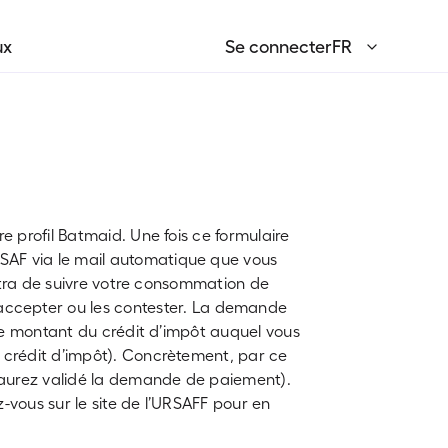
ux
Se connecter
FR
English
EN
Français
FR
re profil Batmaid. Une fois ce formulaire
SSAF via le mail automatique que vous
mettra de suivre votre consommation de
ccepter ou les contester.
La demande
 Le montant du crédit d’impôt auquel vous
– crédit d’impôt). Concrètement, par ce
s aurez validé la demande de paiement).
z-vous sur le site de l’URSAFF pour en