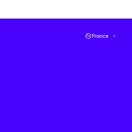
Vérifier les disponibilités
Allons-y !
France