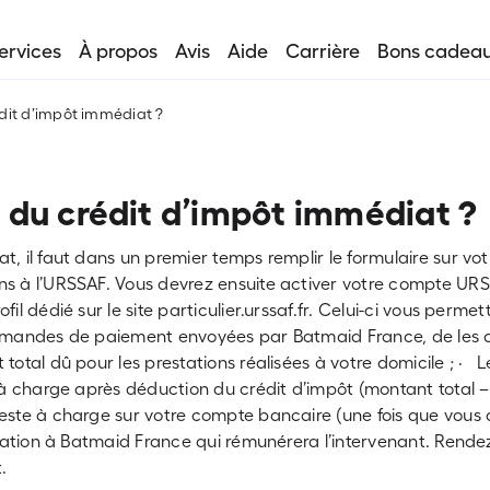
ervices
À propos
Avis
Aide
Carrière
Bons cadea
dit d’impôt immédiat ?
du crédit d’impôt immédiat ?
, il faut dans un premier temps remplir le formulaire sur vot
ons à l’URSSAF. Vous devrez ensuite activer votre compte UR
fil dédié sur le site particulier.urssaf.fr. Celui-ci vous per
 demandes de paiement envoyées par Batmaid France, de les a
total dû pour les prestations réalisées à votre domicile ; ·
 à charge après déduction du crédit d’impôt (montant total 
 reste à charge sur votre compte bancaire (une fois que vou
estation à Batmaid France qui rémunérera l’intervenant. Rende
.