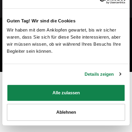
Guten Tag! Wir sind die Cookies
Wir haben mit dem Anklopfen gewartet, bis wir sicher
waren, dass Sie sich für diese Seite interessieren, aber
wir müssen wissen, ob wir während Ihres Besuchs Ihre
Begleiter sein können.
Details zeigen
Prêt à devenir un professionnel du
nettoyage à Saint-Cloud ?
Alle zulassen
"En tant qu'employée Batmaid, je peux travailler avec des
clients privés ou pour des ménages de fin de bail, dans les
Ablehnen
régions et aux moments de mon choix !"