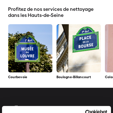
Profitez de nos services de nettoyage
dans les Hauts-de-Seine
Courbevoie
Boulogne-Billancourt
Col
„null”