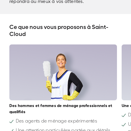
répondra au mieux à vos attentes.
Ce que nous vous proposons à Saint-
Cloud
Des hommes et femmes de ménage professionnels et
Une 
qualifiés
D
Des agents de ménage expérimentés
U
Une attention particulière portée aux détails