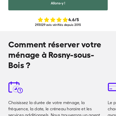
Allons-y !
4.6
/5
293029 avis vérifiés depuis 2015
Comment réserver votre
ménage à Rosny-sous-
Bois ?
1
Choisissez la durée de votre ménage, la
Le p
fréquence, la date, le créneau horaire et les
cha
services additionnels. Nous trouverons un agent
avan