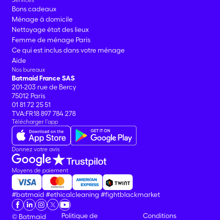
Bons cadeaux
Ménage à domicile
Nettoyage état des lieux
Femme de ménage Paris
Ce qui est inclus dans votre ménage
Aide
Nos bureaux
Batmaid France SAS
201-203 rue de Bercy
75012 Paris
01 81 72 25 51
TVA:FR18 897 784 278
Télécharger l'app
Donnez votre avis
Moyens de paiement
#batmaid
#ethicalcleaning
#fightblackmarket
Politique de
Conditions
© Batmaid