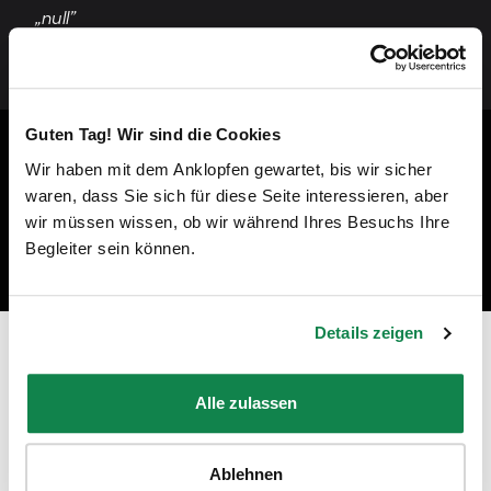
„null”
Guten Tag! Wir sind die Cookies
Wir haben mit dem Anklopfen gewartet, bis wir sicher
waren, dass Sie sich für diese Seite interessieren, aber
wir müssen wissen, ob wir während Ihres Besuchs Ihre
Begleiter sein können.
Details zeigen
Prêt à devenir un professionnel du
nettoyage à Rosny-sous-Bois ?
Alle zulassen
"En tant qu'employée Batmaid, je peux travailler avec des
clients privés ou pour des ménages de fin de bail, dans les
Ablehnen
régions et aux moments de mon choix !"