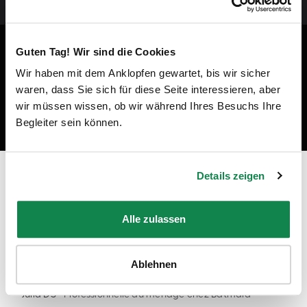
Guten Tag! Wir sind die Cookies
Wir haben mit dem Anklopfen gewartet, bis wir sicher
waren, dass Sie sich für diese Seite interessieren, aber
wir müssen wissen, ob wir während Ihres Besuchs Ihre
Begleiter sein können.
Details zeigen
Prêt à devenir un professionnel du
nettoyage à Pantin ?
Alle zulassen
"En tant qu'employée Batmaid, je peux travailler avec des
clients privés ou pour des ménages de fin de bail, dans les
régions et aux moments de mon choix !"
Ablehnen
Julia DS
-
Professionnelle du ménage chez Batmaid