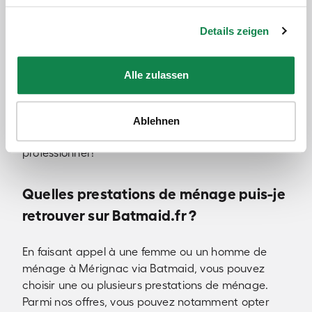
Formés pour entretenir et nettoyer tout type de
logements, nos employés de ménage sont
Details zeigen
scrupuleusement sélectionnés afin de vous
proposer des services de qualité à des tarifs justes
et avantageux pour vous. En outre, tous les frais
Alle zulassen
engagés pour vos heures de ménage avec
Batmaid vous donnent droit à des déductions
d’impôt femme de ménage à la fin de l’année.
Ablehnen
N’hésitez plus et déléguez votre ménage à un
professionnel !
Quelles prestations de ménage puis-je
retrouver sur Batmaid.fr ?
En faisant appel à une femme ou un homme de
ménage à Mérignac via Batmaid, vous pouvez
choisir une ou plusieurs prestations de ménage.
Parmi nos offres, vous pouvez notamment opter