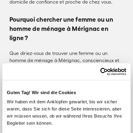
domicile de confiance et proche de chez vous.
Pourquoi chercher une femme ou un
homme de ménage à Mérignac en
ligne ?
Que diriez-vous de trouver une femme ou un
homme de ménage à Mérignac, consciencieux et
fiable, pendant que vous emmenez vos enfants à
Récréa’land, que vous allez vous balader autour du
château de Bourran ou que vous partez faire une
virée shopping à Bordeaux ? Ce serait en effet
Guten Tag! Wir sind die Cookies
l’occasion de faire toutes ces activités que vous
Wir haben mit dem Anklopfen gewartet, bis wir sicher
n’avez plus le temps de faire, tout en retrouvant une
waren, dass Sie sich für diese Seite interessieren, aber
maison propre et parfaitement rangée à votre
wir müssen wissen, ob wir während Ihres Besuchs Ihre
retour.
Begleiter sein können.