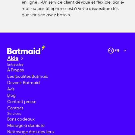
en ligne ; -Un service client dévoué et flexible, par e-
mail ou par téléphone, est à votre disposition dès
que vous en avez besoin.
Vérifier les disponibilités
Allons-y !
FR
Aide
Entreprise
À Propos
Les localités Batmaid
Devenir Batmaid
Avis
Blog
Contact presse
Contact
Services
Bons cadeaux
Ménage à domicile
Nettoyage état des lieux