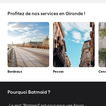
Profitez de nos services en Gironde !
Bordeaux
Pessac
Cen
Pourquoi Batmaid ?
„Le mot "Batmaid" est pour nous une façon