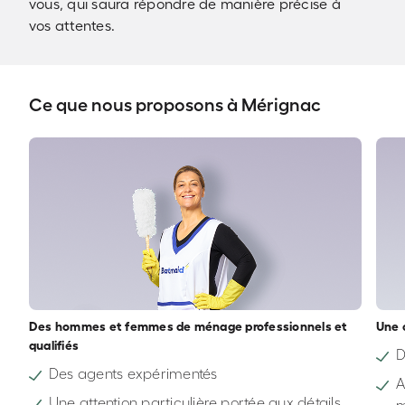
vous, qui saura répondre de manière précise à
vos attentes.
Ce que nous proposons à Mérignac
Des hommes et femmes de ménage professionnels et
Une 
qualifiés
D
Des agents expérimentés
A
Une attention particulière portée aux détails