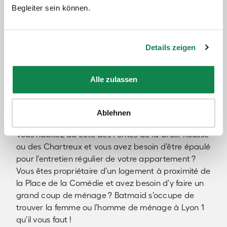
Le nettoyage des sols ;
Begleiter sein können.
Le nettoyage des vitres ;
Le repassage à domicile ;
Le nettoyage du four ou du frigo.
Details zeigen
Quel que soit votre besoin, vous pouvez leur confier
Alle zulassen
l’entretien de votre logement les yeux fermés, ils
s’occupent de tout et vous assurent une prestation
de qualité.
Ablehnen
Vous habitez du côté des Pentes de la Croix-Rousse
ou des Chartreux et vous avez besoin d’être épaulé
pour l’entretien régulier de votre appartement ?
Vous êtes propriétaire d’un logement à proximité de
la Place de la Comédie et avez besoin d’y faire un
grand coup de ménage ? Batmaid s’occupe de
trouver la femme ou l’homme de ménage à Lyon 1
qu’il vous faut !