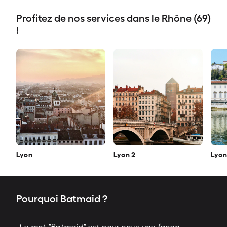
Profitez de nos services dans le Rhône (69)
!
Lyon
Lyon 2
Lyon
Pourquoi Batmaid ?