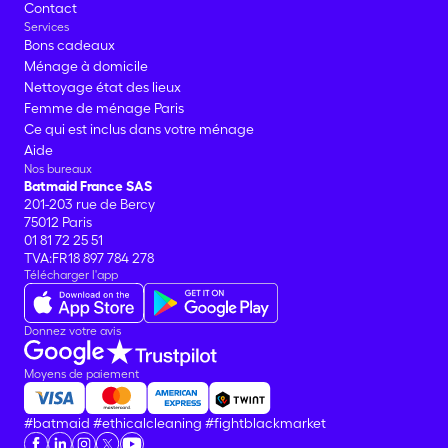
Contact
Services
Bons cadeaux
Ménage à domicile
Nettoyage état des lieux
Femme de ménage Paris
Ce qui est inclus dans votre ménage
Aide
Nos bureaux
Batmaid France SAS
201-203 rue de Bercy
75012 Paris
01 81 72 25 51
TVA:FR18 897 784 278
Télécharger l'app
Donnez votre avis
Moyens de paiement
#batmaid
#ethicalcleaning
#fightblackmarket