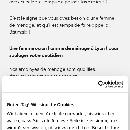
avez à peine le temps de passer l’aspirateur ?
C’est le signe que vous avez besoin d’une femme
de ménage, et qu’il est temps de faire appel à
Batmaid !
Une femme ou un homme de ménage à Lyon 1 pour
soulager votre quotidien
Nos employés de ménage sont qualifiés,
rigoureusement sélectionnés et
professionnellement formés. Ils interviennent dans
tout type de logement pour prendre en charge les
tâches ménagères que vous souhaitez déléguer :
Guten Tag! Wir sind die Cookies
Le grand ménage de printemps ;
Wir haben mit dem Anklopfen gewartet, bis wir sicher
L’entretien complet et régulier de votre logement ;
waren, dass Sie sich für diese Seite interessieren, aber
Des heures de ménage ponctuelles ;
wir müssen wissen, ob wir während Ihres Besuchs Ihre