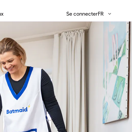
ux
Se connecter
FR
English
EN
Français
FR