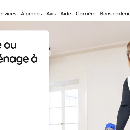
ervices
À propos
Avis
Aide
Carrière
Bons cadea
 ou
énage à