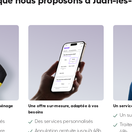
que nous proposons à Juan-les-
ménage
Une offre sur-mesure, adaptée à vos
Un servic
besoins
Un su
tés
Des services personnalisés
Trait
ère
Annulation gratuite jusqu'à 48h
48h