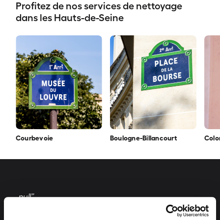
Profitez de nos services de nettoyage
dans les Hauts-de-Seine
Courbevoie
Boulogne-Billancourt
Col
„null”