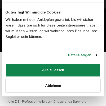
Guten Tag! Wir sind die Cookies
Wir haben mit dem Anklopfen gewartet, bis wir sicher
waren, dass Sie sich für diese Seite interessieren, aber
wir müssen wissen, ob wir während Ihres Besuchs Ihre
Begleiter sein können.
Details zeigen
Prêt à devenir un professionnel du
nettoyage à Chaville ?
Alle zulassen
"En tant qu'employée Batmaid, je peux travailler avec des
clients privés ou pour des ménages de fin de bail, dans les
Ablehnen
régions et aux moments de mon choix !"
Julia DS
-
Professionnelle du ménage chez Batmaid