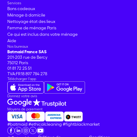
Services
Bons cadeaux
Ménage à domicile
Nettoyage état des lieux
Femme de ménage Paris
Ce qui est inclus dans votre ménage
Aide
Nos bureaux
Batmaid France SAS
201-203 rue de Bercy
75012 Paris
01 81 72 25 51
TVA:FR18 897 784 278
Télécharger l'app
Donnez votre avis
Moyens de paiement
#batmaid
#ethicalcleaning
#fightblackmarket