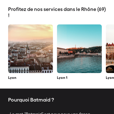
Profitez de nos services dans le Rhône (69)
!
Lyon
Lyon 1
Lyon
Pourquoi Batmaid ?