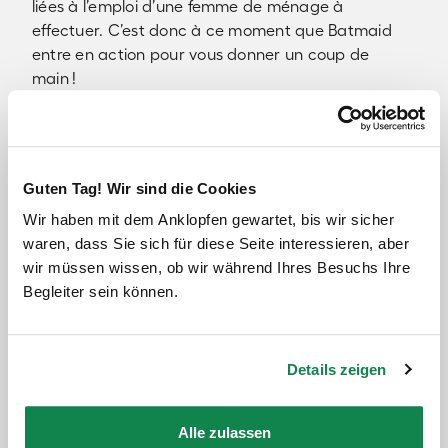
liées à l’emploi d’une femme de ménage à
effectuer. C’est donc à ce moment que Batmaid
entre en action pour vous donner un coup de
main !
Pourquoi réserver en ligne son service
de nettoyage à Blanquefort ?
Guten Tag! Wir sind die Cookies
Vous souhaitez faire un grand ménage de
Wir haben mit dem Anklopfen gewartet, bis wir sicher
printemps ? Un ménage complet de fin de bail
waren, dass Sie sich für diese Seite interessieren, aber
avant de rendre votre appartement ? Ou
wir müssen wissen, ob wir während Ihres Besuchs Ihre
simplement demander de l’aide pour quelques
Begleiter sein können.
heures de ménage chaque semaine ? Avec
Batmaid, vous pouvez trouver une femme de
ménage à Blanquefort proche de chez vous pour
Details zeigen
nettoyer et entretenir votre logement. D’ailleurs,
nos employés de ménage sont formés pour
Alle zulassen
s’occuper des moindres recoins de tout type de