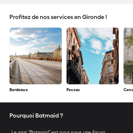
Profitez de nos services en Gironde !
Bordeaux
Pessac
Cen
Pourquoi Batmaid ?
„Le mot "Batmaid" est pour nous une façon