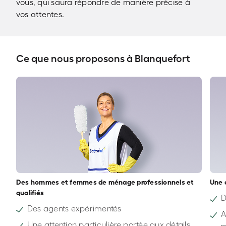
vous, qui saura répondre de manière précise à
vos attentes.
Ce que nous proposons à Blanquefort
Des hommes et femmes de ménage professionnels et
Une 
qualifiés
D
Des agents expérimentés
A
Une attention particulière portée aux détails