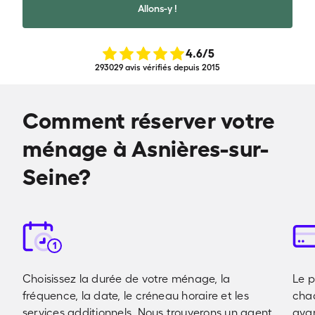
Allons-y !
4.6
/5
293029 avis vérifiés depuis 2015
Comment réserver votre
ménage à Asnières-sur-
Seine?
1
Choisissez la durée de votre ménage, la
Le p
fréquence, la date, le créneau horaire et les
cha
services additionnels. Nous trouverons un agent
avan