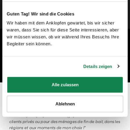
„null”
Guten Tag! Wir sind die Cookies
Wir haben mit dem Anklopfen gewartet, bis wir sicher
waren, dass Sie sich für diese Seite interessieren, aber
wir müssen wissen, ob wir während Ihres Besuchs Ihre
Begleiter sein können.
Details zeigen
Alle zulassen
Prêt à devenir un professionnel du
nettoyage à Asnières-sur-Seine ?
Ablehnen
"En tant qu'employée Batmaid, je peux travailler avec des
clients privés ou pour des ménages de fin de bail, dans les
régions et aux moments de mon choix !"