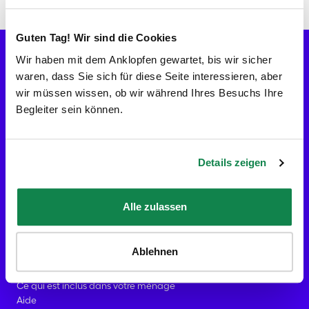
Vérifier les disponibilités
Guten Tag! Wir sind die Cookies
Allons-y !
Wir haben mit dem Anklopfen gewartet, bis wir sicher
FR
waren, dass Sie sich für diese Seite interessieren, aber
Aide
wir müssen wissen, ob wir während Ihres Besuchs Ihre
Entreprise
Begleiter sein können.
À Propos
Les localités Batmaid
Devenir Batmaid
Avis
Details zeigen
Blog
Contact presse
Contact
Alle zulassen
Services
Bons cadeaux
Ménage à domicile
Ablehnen
Nettoyage état des lieux
Femme de ménage Paris
Ce qui est inclus dans votre ménage
Aide